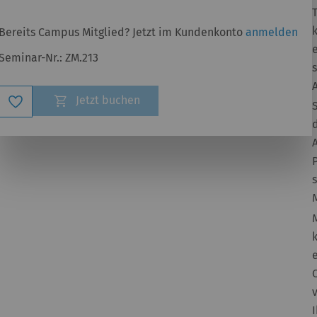
Bereits Campus Mitglied? Jetzt im Kundenkonto
anmelden
Seminar-Nr.:
ZM.213
Zur
Jetzt buchen
Wunschliste
hinzufügen
e