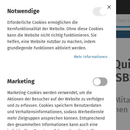
Direkt
Über uns
Kontakt aufnehmen
Notwendige
Close
zum
Cookie
Bar
Inhalt
Erforderliche Cookies ermöglichen die
ehmen
ADDISON
AKTE
SBS
Handwerk
Kernfunktionalität der Website. Ohne diese Cookies
(tse:nit,
kann die Website nicht richtig funktionieren. Sie
cs:Plus)
helfen, eine Website nutzbar zu machen, indem
grundlegende Funktionen aktiviert werden.
Home
Mehr Informationen
ADDISON AssistMe | Qui
ADDISON
AssistMe |
(ADDISON, AKTE und SB
Quixplain für
Marketing
Steuerberater
(ADDISON,
Marketing-Cookies werden verwendet, um die
AKTE und
Eigene Klick-Tutorials für Ihre Mi
Aktionen der Besucher auf der Website zu verfolgen
SBS)
und zu erfassen. Cookies speichern Benutzerdaten
und in den ADDISON-Programmen 
und Verhaltensinformationen, sodass Werbedienste
mehr Zielgruppen ansprechen können. Entsprechend
den gesammelten Informationen kann auch eine