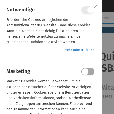
Direkt
Über uns
Kontakt aufnehmen
Notwendige
Close
zum
Cookie
Bar
Inhalt
Erforderliche Cookies ermöglichen die
ehmen
ADDISON
AKTE
SBS
Handwerk
Kernfunktionalität der Website. Ohne diese Cookies
(tse:nit,
kann die Website nicht richtig funktionieren. Sie
cs:Plus)
helfen, eine Website nutzbar zu machen, indem
grundlegende Funktionen aktiviert werden.
Home
Mehr Informationen
ADDISON AssistMe | Qui
ADDISON
AssistMe |
(ADDISON, AKTE und SB
Quixplain für
Marketing
Steuerberater
(ADDISON,
Marketing-Cookies werden verwendet, um die
AKTE und
Eigene Klick-Tutorials für Ihre Mi
Aktionen der Besucher auf der Website zu verfolgen
SBS)
und zu erfassen. Cookies speichern Benutzerdaten
und in den ADDISON-Programmen 
und Verhaltensinformationen, sodass Werbedienste
mehr Zielgruppen ansprechen können. Entsprechend
den gesammelten Informationen kann auch eine