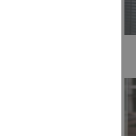
+49 7141 914-180
persönlich erreichbar: Mo.- Fr.: 8:30 - 12:00 Uhr
addison-akademie@wolterskluwer.com