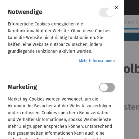
Direkt
Über uns
Kontakt aufnehmen
Notwendige
Close
zum
Cookie
Bar
Inhalt
Erforderliche Cookies ermöglichen die
ehmen
ADDISON
AKTE
SBS
Handwerk
Kernfunktionalität der Website. Ohne diese Cookies
(tse:nit,
kann die Website nicht richtig funktionieren. Sie
cs:Plus)
helfen, eine Website nutzbar zu machen, indem
grundlegende Funktionen aktiviert werden.
Home
Mehr Informationen
ADDISON Desktop Toolb
ADDISON
Desktop
Anwender
Toolbox
Marketing
für
ADDISON-
Marketing-Cookies werden verwendet, um die
Anwender
Import von Daten aus Fremdsyste
Aktionen der Besucher auf der Website zu verfolgen
und zu erfassen. Cookies speichern Benutzerdaten
und Verhaltensinformationen, sodass Werbedienste
mehr Zielgruppen ansprechen können. Entsprechend
den gesammelten Informationen kann auch eine