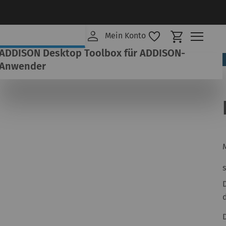
Mein Ware
Mein Konto
ADDISON Desktop Toolbox für ADDISON-
Anwender