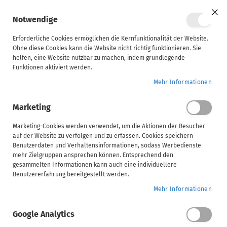
Mein Ware
Notwendige
Clo
Coo
Steuerberater
Bar
Erforderliche Cookies ermöglichen die Kernfunktionalität der Website.
Ohne diese Cookies kann die Website nicht richtig funktionieren. Sie
Kursbeschreibung
Inhalt
Voraussetzungen
helfen, eine Website nutzbar zu machen, indem grundlegende
Unternehmen
Funktionen aktiviert werden.
ADDISON | Grundlagen zur ADDISON-Software Teil 2
Home
Mehr Informationen
ADDISON
Marketing
AKTE
ADDISON | Grundlagen zur ADDISON-Software
(tse:nit,
Marketing-Cookies werden verwendet, um die Aktionen der Besucher
Teil 2
auf der Website zu verfolgen und zu erfassen. Cookies speichern
cs:Plus)
Benutzerdaten und Verhaltensinformationen, sodass Werbedienste
ADDISON Campus Exklusivinhalt
mehr Zielgruppen ansprechen können. Entsprechend den
gesammelten Informationen kann auch eine individuellere
SBS
Wählen Sie Ihre Veranstaltungsform
Benutzererfahrung bereitgestellt werden.
Mehr Informationen
Handwerk
Video
Google Analytics