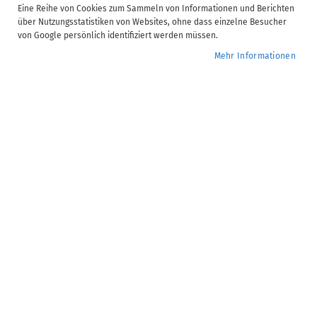
Video Informationen
Eine Reihe von Cookies zum Sammeln von Informationen und Berichten
über Nutzungsstatistiken von Websites, ohne dass einzelne Besucher
ADDISON | Grundlagen zur ADDISON-Software Teil 2
von Google persönlich identifiziert werden müssen.
Dauer:
1 Stunde(n) 37 Minute(n)
Mehr Informationen
Verfügbare Untertitel:
DE, EN, FR, PL, RU, TR, UK
Anzahl Kapitel:
7
0,00 €
Nur für ADDISON Campus Mitglieder buchbar.
Mehr erfahren
Bereits Campus Mitglied? Jetzt im Kundenkonto
anmelden
Seminar-Nr.:
ZM.20.018
Zur
Jetzt buchen
Wunschliste
hinzufügen