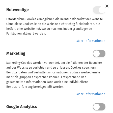
Mein Ware
Notwendige
Clo
Coo
Steuerberater
Bar
Erforderliche Cookies ermöglichen die Kernfunktionalität der Website.
Ohne diese Cookies kann die Website nicht richtig funktionieren. Sie
Kursbeschreibung
Inhalt
Voraussetzungen
helfen, eine Website nutzbar zu machen, indem grundlegende
Unternehmen
Funktionen aktiviert werden.
ADDISON Handwerk | Leistungspakete und Sammelkorb
Home
Mehr Informationen
ADDISON
Marketing
AKTE
ADDISON Handwerk | Leistungspakete und
(tse:nit,
Marketing-Cookies werden verwendet, um die Aktionen der Besucher
Sammelkorb
auf der Website zu verfolgen und zu erfassen. Cookies speichern
cs:Plus)
Benutzerdaten und Verhaltensinformationen, sodass Werbedienste
mehr Zielgruppen ansprechen können. Entsprechend den
gesammelten Informationen kann auch eine individuellere
SBS
ADDISON Handwerk |
Benutzererfahrung bereitgestellt werden.
Leistungspakete und
Mehr Informationen
Handwerk
Sammelkorb
Google Analytics