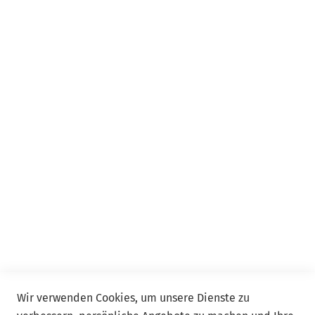
Webinar
Webinar Plus
Seminar
Event
Event Online
Service
Kontakt
FAQ
Allgemeine Geschäftsbedingungen ADDISON Akademie
und ADDISON Campus
Wir verwenden Cookies, um unsere Dienste zu