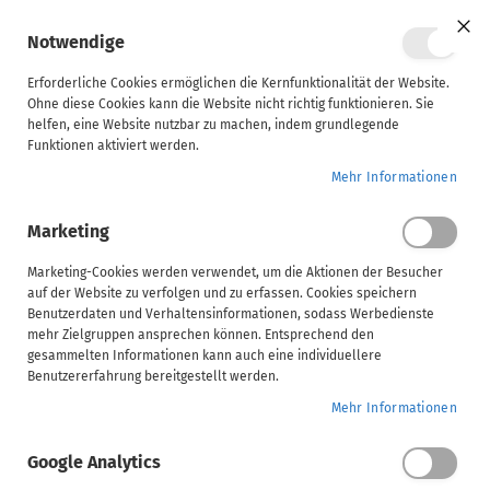
Mein Ware
Notwendige
Clo
Coo
Steuerberater
Bar
Erforderliche Cookies ermöglichen die Kernfunktionalität der Website.
Ohne diese Cookies kann die Website nicht richtig funktionieren. Sie
Kursbeschreibung
Inhalt
Voraussetzungen
helfen, eine Website nutzbar zu machen, indem grundlegende
Unternehmen
Funktionen aktiviert werden.
ADDISON | Monatsupdate Kanzleiorganisation - 2026.01
Home
Mehr Informationen
ADDISON
Marketing
AKTE
ADDISON | Monatsupdate Kanzleiorganisation -
(tse:nit,
Marketing-Cookies werden verwendet, um die Aktionen der Besucher
2026.01
auf der Website zu verfolgen und zu erfassen. Cookies speichern
cs:Plus)
Benutzerdaten und Verhaltensinformationen, sodass Werbedienste
ADDISON Campus
mehr Zielgruppen ansprechen können. Entsprechend den
gesammelten Informationen kann auch eine individuellere
SBS
Wählen Sie Ihre Veranstaltungsform
Benutzererfahrung bereitgestellt werden.
Mehr Informationen
Handwerk
Video
Google Analytics