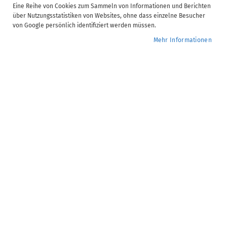
Video Informationen
Eine Reihe von Cookies zum Sammeln von Informationen und Berichten
über Nutzungsstatistiken von Websites, ohne dass einzelne Besucher
ADDISON | Monatsupdate Kanzleiorganisation - 2026.01
von Google persönlich identifiziert werden müssen.
Dauer:
4 Minute(n)
Mehr Informationen
Verfügbare Untertitel:
DE, EN, PL, RU, TR, UK
Anzahl Kapitel:
4
0,00 €
Kostenfrei im ADDISON Campus Abonnement enthalten.
Mehr
erfahren
Bereits Campus Mitglied? Jetzt im Kundenkonto
anmelden
Seminar-Nr.:
KA.30.601
Zur
Jetzt buchen
Wunschliste
hinzufügen