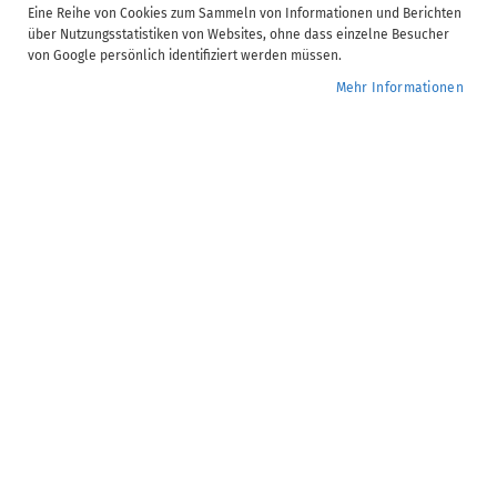
Eine Reihe von Cookies zum Sammeln von Informationen und Berichten
ADDISON | Monatsupdate Steuern - 2026.04
über Nutzungsstatistiken von Websites, ohne dass einzelne Besucher
Dauer:
6 Minute(n)
von Google persönlich identifiziert werden müssen.
Verfügbare Untertitel:
DE, EN, PL, RU, TR, UK
Mehr Informationen
Anzahl Kapitel:
4
0,00 €
Kostenfrei im ADDISON Campus Abonnement enthalten.
Mehr
erfahren
Bereits Campus Mitglied? Jetzt im Kundenkonto
anmelden
Seminar-Nr.:
ST.30.604
Zur
Jetzt buchen
Wunschliste
hinzufügen