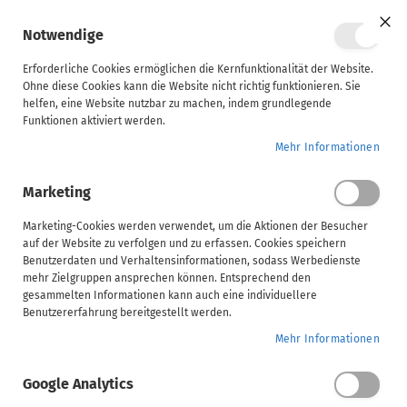
Mein Ware
Notwendige
Clo
Coo
Steuerberater
Bar
Erforderliche Cookies ermöglichen die Kernfunktionalität der Website.
Ohne diese Cookies kann die Website nicht richtig funktionieren. Sie
Kursbeschreibung
Inhalt
Voraussetzungen
helfen, eine Website nutzbar zu machen, indem grundlegende
Unternehmen
Funktionen aktiviert werden.
ADDISON | Monatsupdate Steuern - 2026.04
Home
Mehr Informationen
ADDISON
Marketing
AKTE
ADDISON | Monatsupdate Steuern - 2026.04
(tse:nit,
Marketing-Cookies werden verwendet, um die Aktionen der Besucher
auf der Website zu verfolgen und zu erfassen. Cookies speichern
ADDISON Campus
cs:Plus)
Benutzerdaten und Verhaltensinformationen, sodass Werbedienste
mehr Zielgruppen ansprechen können. Entsprechend den
Wählen Sie Ihre Veranstaltungsform
gesammelten Informationen kann auch eine individuellere
SBS
Benutzererfahrung bereitgestellt werden.
Mehr Informationen
Video
Handwerk
Google Analytics
Video Informationen