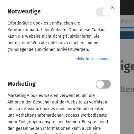
Direkt
Über uns
Kontakt aufnehmen
Notwendige
Close
zum
Cookie
Bar
Inhalt
Erforderliche Cookies ermöglichen die
ehmen
ADDISON
AKTE
SBS
Handwerk
Kernfunktionalität der Website. Ohne diese Cookies
(tse:nit,
kann die Website nicht richtig funktionieren. Sie
cs:Plus)
helfen, eine Website nutzbar zu machen, indem
grundlegende Funktionen aktiviert werden.
Home
Mehr Informationen
ADDISON | Neueinsteig
ADDISON |
Neueinsteiger-
Sprechstunde
Marketing
Monatliche Fragerunde zu Inhalte
Marketing-Cookies werden verwendet, um die
Aktionen der Besucher auf der Website zu verfolgen
und zu erfassen. Cookies speichern Benutzerdaten
und Verhaltensinformationen, sodass Werbedienste
mehr Zielgruppen ansprechen können. Entsprechend
den gesammelten Informationen kann auch eine