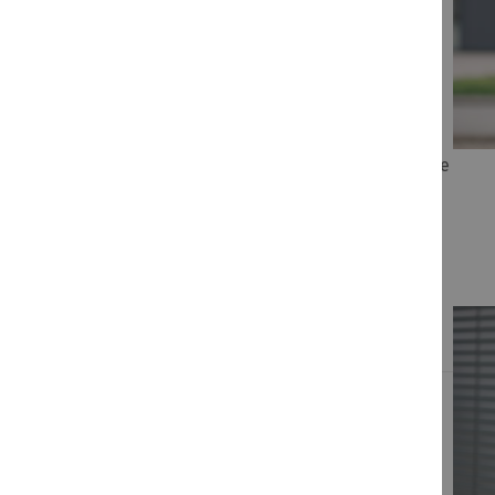
Sie haben
Fragen?
Bei Fragen zu unseren Schulungen rund um Akademie
und Campus helfen wir Ihnen gerne weiter.
für Ihren Kundenservice
Unser Team
+49 7141 914-180
persönlich erreichbar: Mo.- Fr.: 8:30 - 12:00 Uhr
addison-akademie@wolterskluwer.com