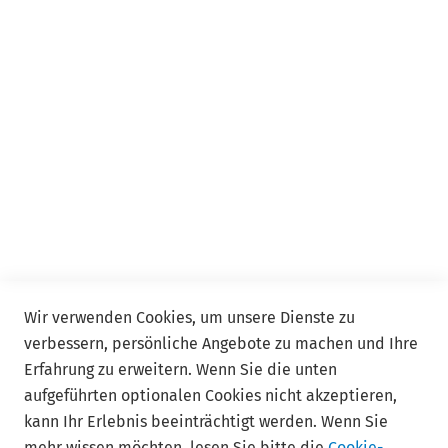
Event
Event Online
Service
Kontakt
FAQ
Allgemeine Geschäftsbedingungen ADDISON Akademie
und ADDISON Campus
Wir verwenden Cookies, um unsere Dienste zu
verbessern, persönliche Angebote zu machen und Ihre
Follow us
Erfahrung zu erweitern. Wenn Sie die unten
aufgeführten optionalen Cookies nicht akzeptieren,
kann Ihr Erlebnis beeinträchtigt werden. Wenn Sie
mehr wissen möchten, lesen Sie bitte die
Cookie-