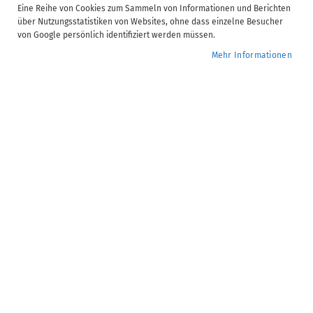
Eine Reihe von Cookies zum Sammeln von Informationen und Berichten
über Nutzungsstatistiken von Websites, ohne dass einzelne Besucher
von Google persönlich identifiziert werden müssen.
Video Informationen
Mehr Informationen
ADDISON OneClick | Digitale Personalakte mit
Integration zu ADDISON Lohn & Gehalt
Dauer:
37 Minute(n)
Verfügbare Untertitel:
DE, EN, PL, RU, TR, UK
Anzahl Kapitel:
6
0,00 €
Nur für ADDISON Campus Mitglieder buchbar.
Mehr erfahren
Bereits Campus Mitglied? Jetzt im Kundenkonto
anmelden
Seminar-Nr.:
LO.10.402
Zur
Jetzt buchen
Wunschliste
hinzufügen