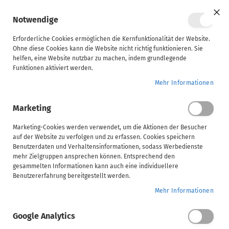
Mein Ware
Notwendige
Clo
Coo
Steuerberater
Bar
Erforderliche Cookies ermöglichen die Kernfunktionalität der Website.
Ohne diese Cookies kann die Website nicht richtig funktionieren. Sie
Kursbeschreibung
Inhalt
Voraussetzungen
helfen, eine Website nutzbar zu machen, indem grundlegende
Unternehmen
Funktionen aktiviert werden.
Home
ADDISON OneClick | Digitale Personalakte mit Integration zu
Mehr Informationen
ADDISON
ADDISON Lohn & Gehalt
Marketing
AKTE
(tse:nit,
Marketing-Cookies werden verwendet, um die Aktionen der Besucher
auf der Website zu verfolgen und zu erfassen. Cookies speichern
cs:Plus)
ADDISON OneClick | Digitale Personalakte mit
Benutzerdaten und Verhaltensinformationen, sodass Werbedienste
Integration zu ADDISON Lohn & Gehalt
mehr Zielgruppen ansprechen können. Entsprechend den
gesammelten Informationen kann auch eine individuellere
SBS
ADDISON Campus Exklusivinhalt
Benutzererfahrung bereitgestellt werden.
Mehr Informationen
Handwerk
Wählen Sie Ihre Veranstaltungsform
Google Analytics
Video