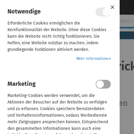
Direkt
Über uns
Kontakt aufnehmen
Notwendige
Close
zum
Cookie
Bar
Inhalt
Erforderliche Cookies ermöglichen die
ehmen
ADDISON
AKTE
SBS
Handwerk
Kernfunktionalität der Website. Ohne diese Cookies
(tse:nit,
kann die Website nicht richtig funktionieren. Sie
cs:Plus)
helfen, eine Website nutzbar zu machen, indem
grundlegende Funktionen aktiviert werden.
Home
Mehr Informationen
ADDISON | Tipps & Tric
ADDISON | Tipps &
Tricks
2026.05
Finanzbuchhaltung
Marketing
- 2026.05
Marketing-Cookies werden verwendet, um die
Fibu-Datencenter; Auswertungen
Aktionen der Besucher auf der Website zu verfolgen
und zu erfassen. Cookies speichern Benutzerdaten
und Verhaltensinformationen, sodass Werbedienste
mehr Zielgruppen ansprechen können. Entsprechend
den gesammelten Informationen kann auch eine