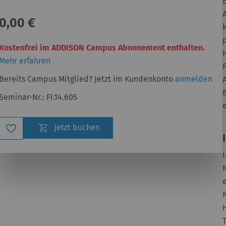
0,00 €
Kostenfrei im ADDISON Campus Abonnement enthalten.
Mehr erfahren
Bereits Campus Mitglied? Jetzt im Kundenkonto
anmelden
Seminar-Nr.:
FI.14.605
e
Zur
Jetzt buchen
Wunschliste
hinzufügen