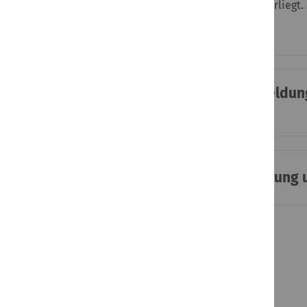
Anmeldung somit, ob ein gültiges Vertragsverhältnis vorliegt.
können Sie uns auch gerne
kontaktieren
.
Was kann ich machen, wenn bei der Anmeld
passt nicht zur PLZ"?
Wie kann ich eine von mir gebuchte Schulung