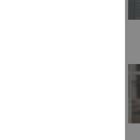
persönlich erreichbar: Mo.- Fr.: 8:30 - 12:00 Uhr
addison-akademie@wolterskluwer.com