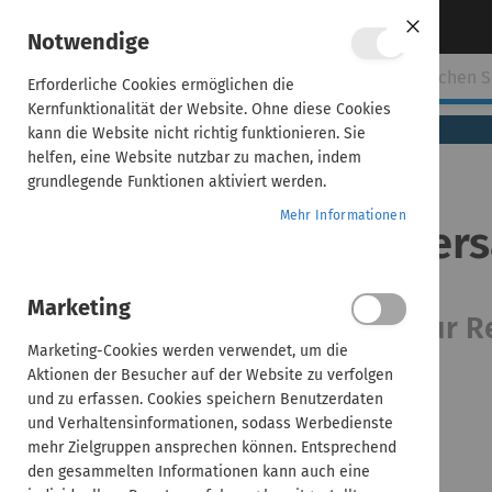
Direkt
Über uns
Kontakt aufnehmen
Notwendige
Close
zum
Cookie
Bar
Inhalt
Erforderliche Cookies ermöglichen die
ehmen
ADDISON
AKTE
SBS
Handwerk
Kernfunktionalität der Website. Ohne diese Cookies
(tse:nit,
kann die Website nicht richtig funktionieren. Sie
cs:Plus)
helfen, eine Website nutzbar zu machen, indem
grundlegende Funktionen aktiviert werden.
Home
Mehr Informationen
AKTE | Der digitale Ve
AKTE | Der
digitale
Versand
Marketing
von
Mögliche effiziente Prozesse zur
Rechnungen
Marketing-Cookies werden verwendet, um die
Aktionen der Besucher auf der Website zu verfolgen
und zu erfassen. Cookies speichern Benutzerdaten
und Verhaltensinformationen, sodass Werbedienste
mehr Zielgruppen ansprechen können. Entsprechend
den gesammelten Informationen kann auch eine