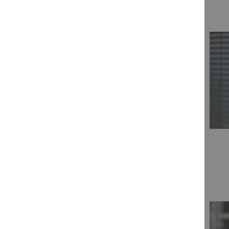
Unser Team
+49 7141 914-180
persönlich erreichbar: Mo.- Fr.: 8:30 - 12:00 Uhr
addison-akademie@wolterskluwer.com