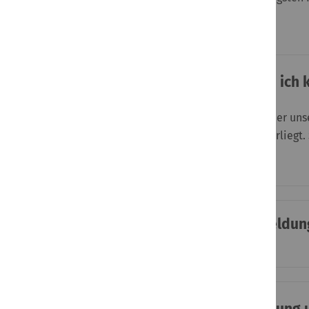
die ADDISON Akademie.
Wie kann ich eine Schulung buchen, wenn ich 
Das Angebot der ADDISON Akademie ist für die Anwender unse
Anmeldung somit, ob ein gültiges Vertragsverhältnis vorliegt.
können Sie uns auch gerne
kontaktieren
.
Was kann ich machen, wenn bei der Anmeld
passt nicht zur PLZ"?
Wie kann ich eine von mir gebuchte Schulung