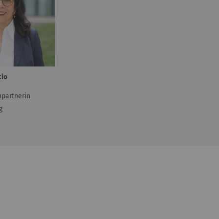
cio
hpartnerin
g