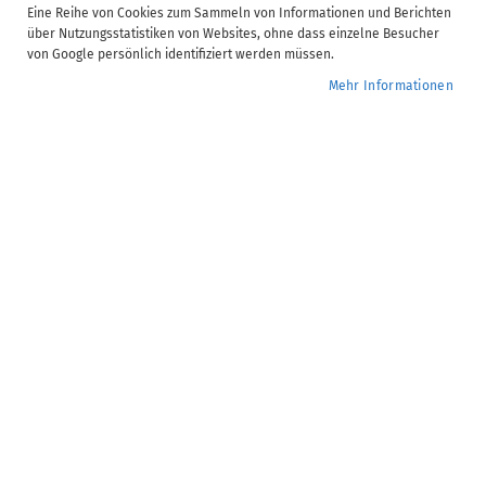
2025 als
Eine Reihe von Cookies zum Sammeln von Informationen und Berichten
über Nutzungsstatistiken von Websites, ohne dass einzelne Besucher
2025 2025 2026 2025 2025 2025
von Google persönlich identifiziert werden müssen.
Mehr Informationen
2025 2025 2026 2026
2025 2025 2025 2026 2025 2026 2025
AKTE (tse:nit, cs:Plus)
SBS
Monatsupdates
Lohn- & Gehaltsabrechnung
64,00 €
ab
SBS Lohn |
Zur
Wunsc
Monatsupdate
hinzu
Lohnbuchhaltung -
2026.01