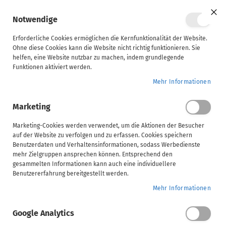
Mein Ware
Notwendige
Clo
Coo
Steuerberater
Bar
Erforderliche Cookies ermöglichen die Kernfunktionalität der Website.
Ohne diese Cookies kann die Website nicht richtig funktionieren. Sie
Home
Suchergebnisse für: "lohnbuchhaltung 2025"
helfen, eine Website nutzbar zu machen, indem grundlegende
Unternehmen
Funktionen aktiviert werden.
Mehr Informationen
ADDISON
Suchergebnisse für:
Marketing
AKTE
(tse:nit,
Marketing-Cookies werden verwendet, um die Aktionen der Besucher
"lohnbuchhaltung 2025"
auf der Website zu verfolgen und zu erfassen. Cookies speichern
cs:Plus)
Benutzerdaten und Verhaltensinformationen, sodass Werbedienste
mehr Zielgruppen ansprechen können. Entsprechend den
gesammelten Informationen kann auch eine individuellere
SBS
Benutzererfahrung bereitgestellt werden.
16 Ergebnisse
Mehr Informationen
Verwandte Suchbegriffe
Handwerk
2025.09 20
Google Analytics