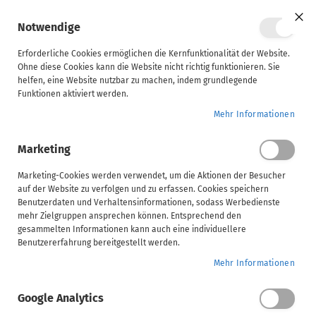
Mein Ware
Notwendige
Clo
Coo
Steuerberater
Bar
Erforderliche Cookies ermöglichen die Kernfunktionalität der Website.
Ohne diese Cookies kann die Website nicht richtig funktionieren. Sie
Kursbeschreibung
Inhalt
Voraussetzungen
helfen, eine Website nutzbar zu machen, indem grundlegende
Unternehmen
Funktionen aktiviert werden.
SBS Lohn | Best Practice - ADDISON Lohn Online
Home
Mehr Informationen
ADDISON
Marketing
AKTE
SBS Lohn | Best Practice - ADDISON Lohn Online
(tse:nit,
Marketing-Cookies werden verwendet, um die Aktionen der Besucher
auf der Website zu verfolgen und zu erfassen. Cookies speichern
ADDISON Campus Exklusivinhalt
cs:Plus)
Benutzerdaten und Verhaltensinformationen, sodass Werbedienste
mehr Zielgruppen ansprechen können. Entsprechend den
Wählen Sie Ihre Veranstaltungsform
gesammelten Informationen kann auch eine individuellere
SBS
Benutzererfahrung bereitgestellt werden.
Mehr Informationen
Video
Handwerk
Google Analytics
Video Informationen