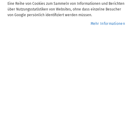
Eine Reihe von Cookies zum Sammeln von Informationen und Berichten
SBS Lohn | Best Practice - ADDISON Lohn Online
über Nutzungsstatistiken von Websites, ohne dass einzelne Besucher
Dauer:
33 Minute(n)
von Google persönlich identifiziert werden müssen.
Verfügbare Untertitel:
de, en, pl, ru, uk
Mehr Informationen
Anzahl Kapitel:
2
0,00 €
Nur für ADDISON Campus Mitglieder buchbar.
Mehr erfahren
Bereits Campus Mitglied? Jetzt im Kundenkonto
anmelden
Seminar-Nr.:
A_LO.15.001
Zur
Jetzt buchen
Wunschliste
hinzufügen
SBS Lohn | Best Practice -