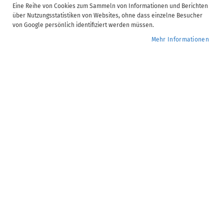
Video Informationen
Eine Reihe von Cookies zum Sammeln von Informationen und Berichten
über Nutzungsstatistiken von Websites, ohne dass einzelne Besucher
SBS Lohn | Monatsupdate Lohnbuchhaltung - 2026.05
von Google persönlich identifiziert werden müssen.
Dauer:
37 Minute(n)
Mehr Informationen
Verfügbare Untertitel:
DE
Anzahl Kapitel:
10
41,00 €
Kostenfrei im ADDISON Campus Abonnement enthalten.
Mehr
erfahren
Bereits Campus Mitglied? Jetzt im Kundenkonto
anmelden
Seminar-Nr.:
A_LO.30.605
Zur
Jetzt buchen
Wunschliste
hinzufügen