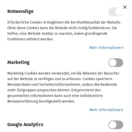
Mein Ware
Notwendige
Clo
Coo
Steuerberater
Bar
Erforderliche Cookies ermöglichen die Kernfunktionalität der Website.
Ohne diese Cookies kann die Website nicht richtig funktionieren. Sie
Kursbeschreibung
Inhalt
Voraussetzungen
helfen, eine Website nutzbar zu machen, indem grundlegende
Unternehmen
Funktionen aktiviert werden.
SBS Lohn | Monatsupdate Lohnbuchhaltung - 2026.05
Home
Mehr Informationen
ADDISON
Marketing
AKTE
SBS Lohn | Monatsupdate Lohnbuchhaltung -
(tse:nit,
Marketing-Cookies werden verwendet, um die Aktionen der Besucher
2026.05
auf der Website zu verfolgen und zu erfassen. Cookies speichern
cs:Plus)
Benutzerdaten und Verhaltensinformationen, sodass Werbedienste
ADDISON Campus
mehr Zielgruppen ansprechen können. Entsprechend den
gesammelten Informationen kann auch eine individuellere
SBS
Wählen Sie Ihre Veranstaltungsform
Benutzererfahrung bereitgestellt werden.
Mehr Informationen
Handwerk
Video
Google Analytics