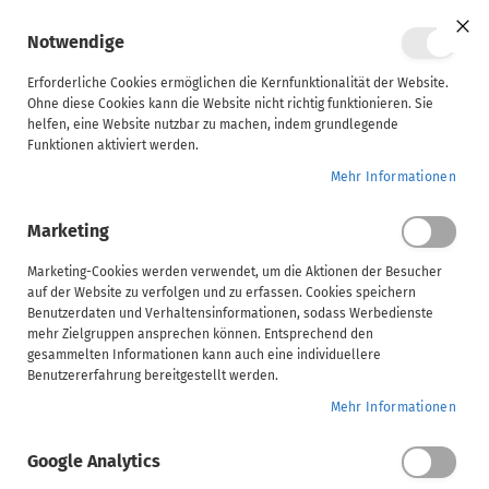
Mein Ware
Notwendige
Clo
Coo
Steuerberater
Bar
Erforderliche Cookies ermöglichen die Kernfunktionalität der Website.
Ohne diese Cookies kann die Website nicht richtig funktionieren. Sie
Home
Steuerberater
helfen, eine Website nutzbar zu machen, indem grundlegende
Unternehmen
Funktionen aktiviert werden.
Steuerberater
Mehr Informationen
ADDISON
Marketing
AKTE
426 Ergebnisse
(tse:nit,
Marketing-Cookies werden verwendet, um die Aktionen der Besucher
auf der Website zu verfolgen und zu erfassen. Cookies speichern
cs:Plus)
ADDISON
Benutzerdaten und Verhaltensinformationen, sodass Werbedienste
mehr Zielgruppen ansprechen können. Entsprechend den
Software-Anwenderkurse
ADDISON OneClick
Finanzbuchhaltung
gesammelten Informationen kann auch eine individuellere
SBS
0,00 €
ab
Benutzererfahrung bereitgestellt werden.
ADDISON Desktop
Zur
Mehr Informationen
Wunsch
Handwerk
Toolbox (ADDISON-
hinzuf
Google Analytics