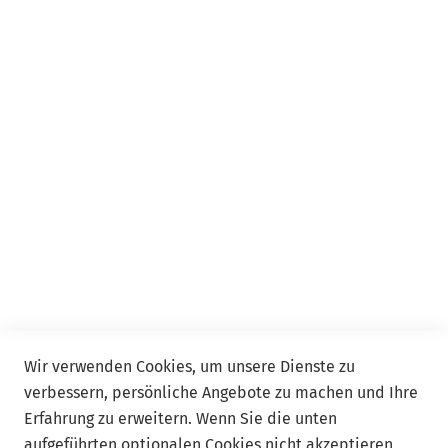
Webinar Plus
Seminar
Event
Event Online
Service
Kontakt
FAQ
Allgemeine Geschäftsbedingungen ADDISON Akademie
und ADDISON Campus
Wir verwenden Cookies, um unsere Dienste zu
verbessern, persönliche Angebote zu machen und Ihre
Follow us
Erfahrung zu erweitern. Wenn Sie die unten
aufgeführten optionalen Cookies nicht akzeptieren,