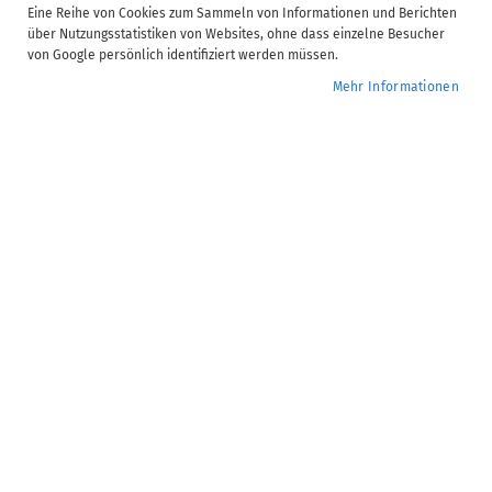
Software)
Eine Reihe von Cookies zum Sammeln von Informationen und Berichten
über Nutzungsstatistiken von Websites, ohne dass einzelne Besucher
Import von Daten aus Fremdsystemen und DATEV-Archiv-DVD
von Google persönlich identifiziert werden müssen.
Veranstaltungsform
2
Mehr Informationen
AKTE (tse:nit, cs:Plus)
Software-Anwenderkurse
ADDISON OneClick
Finanzbuchhaltung
0,00 €
ab
ADDISON Desktop
Zur
Wunsch
Toolbox (AKTE-
hinzuf
Software)
Import von Daten aus Fremdsystemen und DATEV-Archiv-DVD
Veranstaltungsform
2