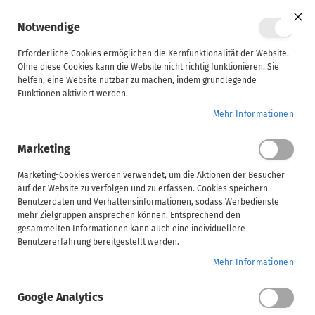
Mein Ware
Notwendige
Clo
Coo
Steuerberater
Bar
Erforderliche Cookies ermöglichen die Kernfunktionalität der Website.
Ohne diese Cookies kann die Website nicht richtig funktionieren. Sie
helfen, eine Website nutzbar zu machen, indem grundlegende
Unternehmen
Funktionen aktiviert werden.
Kundenlogin
Mehr Informationen
ADDISON
Marketing
AKTE
(tse:nit,
Marketing-Cookies werden verwendet, um die Aktionen der Besucher
Registrierte Kunden
auf der Website zu verfolgen und zu erfassen. Cookies speichern
cs:Plus)
Benutzerdaten und Verhaltensinformationen, sodass Werbedienste
mehr Zielgruppen ansprechen können. Entsprechend den
Wenn Sie bereits einen Wolters Kluwer Account haben,
gesammelten Informationen kann auch eine individuellere
SBS
melden Sie sich mit Ihren SSO Zugangsdaten an
Benutzererfahrung bereitgestellt werden.
Mehr Informationen
Eine genaue Beschreibung zu Anmeldung / SSO finden
Handwerk
Sie hier:
https://akademie.addison.de/sso
Google Analytics
Anmelden