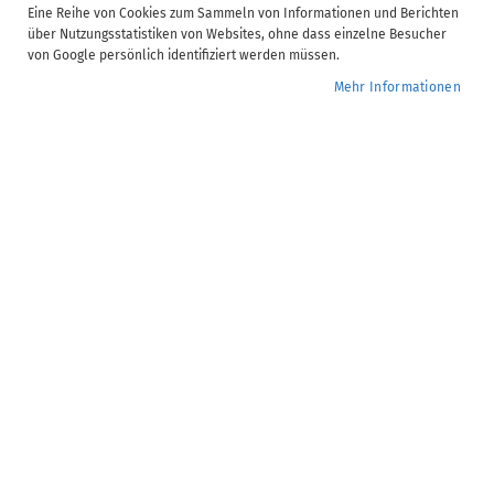
Eine Reihe von Cookies zum Sammeln von Informationen und Berichten
über Nutzungsstatistiken von Websites, ohne dass einzelne Besucher
von Google persönlich identifiziert werden müssen.
Mehr Informationen
addison-akademie@wolterskluwer.com
07141 914-180
Kammererstraße 39,
71636
Ludwigsburg
Software