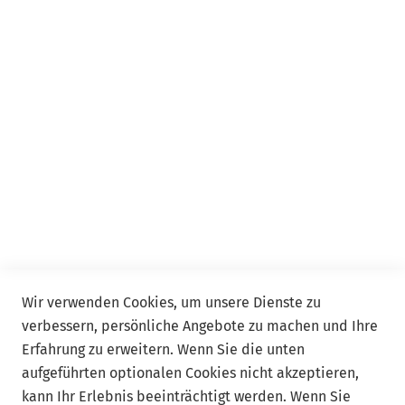
Seminar
Event
Event Online
Service
Kontakt
FAQ
Allgemeine Geschäftsbedingungen ADDISON Akademie
und ADDISON Campus
Wir verwenden Cookies, um unsere Dienste zu
verbessern, persönliche Angebote zu machen und Ihre
Follow us
Erfahrung zu erweitern. Wenn Sie die unten
aufgeführten optionalen Cookies nicht akzeptieren,
kann Ihr Erlebnis beeinträchtigt werden. Wenn Sie