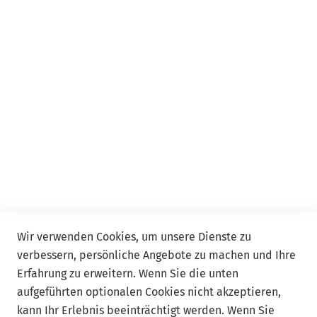
Seminar
Event
Event Online
Service
Kontakt
FAQ
Allgemeine Geschäftsbedingungen ADDISON Akademie
und ADDISON Campus
Wir verwenden Cookies, um unsere Dienste zu
verbessern, persönliche Angebote zu machen und Ihre
Follow us
Erfahrung zu erweitern. Wenn Sie die unten
aufgeführten optionalen Cookies nicht akzeptieren,
kann Ihr Erlebnis beeinträchtigt werden. Wenn Sie