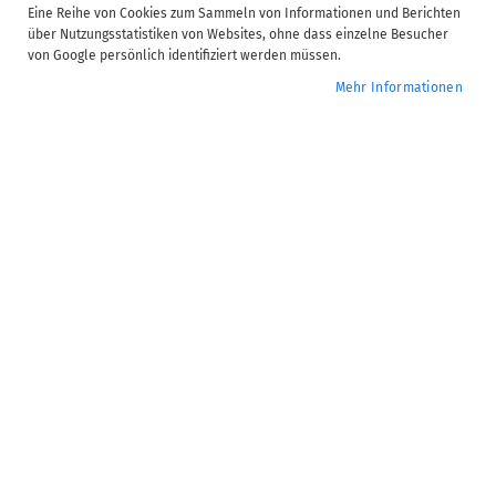
Eine Reihe von Cookies zum Sammeln von Informationen und Berichten
über Nutzungsstatistiken von Websites, ohne dass einzelne Besucher
von Google persönlich identifiziert werden müssen.
Mehr Informationen
addison-akademie@wolterskluwer.com
07141 914-180
Kammererstraße 39,
71636
Ludwigsburg
Software