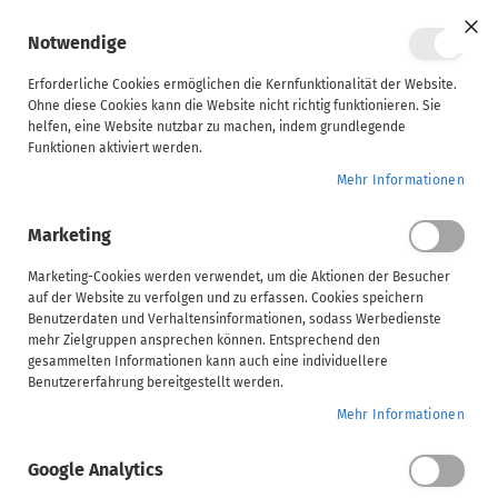
Mein Ware
Notwendige
Clo
Coo
Steuerberater
Bar
Erforderliche Cookies ermöglichen die Kernfunktionalität der Website.
Ohne diese Cookies kann die Website nicht richtig funktionieren. Sie
helfen, eine Website nutzbar zu machen, indem grundlegende
Unternehmen
Funktionen aktiviert werden.
Kundenlogin
Mehr Informationen
ADDISON
Marketing
AKTE
(tse:nit,
Marketing-Cookies werden verwendet, um die Aktionen der Besucher
Registrierte Kunden
auf der Website zu verfolgen und zu erfassen. Cookies speichern
cs:Plus)
Benutzerdaten und Verhaltensinformationen, sodass Werbedienste
mehr Zielgruppen ansprechen können. Entsprechend den
Wenn Sie bereits einen Wolters Kluwer Account haben,
gesammelten Informationen kann auch eine individuellere
SBS
melden Sie sich mit Ihren SSO Zugangsdaten an
Benutzererfahrung bereitgestellt werden.
Mehr Informationen
Eine genaue Beschreibung zu Anmeldung / SSO finden
Handwerk
Sie hier:
https://akademie.addison.de/sso
Google Analytics
Anmelden